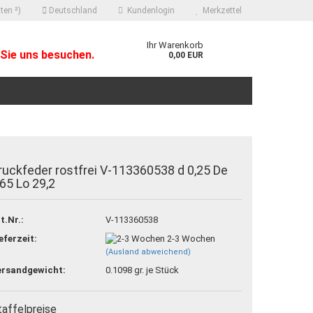
ten ²)
Deutschland
Kundenlogin
Merkzettel
Ihr Warenkorb
Sie uns besuchen.
0,00 EUR
ruckfeder rostfrei V-113360538 d 0,25 De
,65 Lo 29,2
 erstellen
t.Nr.:
V-113360538
ort vergessen?
eferzeit:
2-3 Wochen
(Ausland abweichend)
ersandgewicht:
0.1098
gr. je Stück
taffelpreise