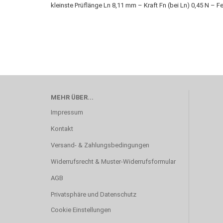
kleinste Prüflänge Ln 8,11 mm – Kraft Fn (bei Ln) 0,45 N – 
MEHR ÜBER...
Impressum
Kontakt
Versand- & Zahlungsbedingungen
Widerrufsrecht & Muster-Widerrufsformular
AGB
Privatsphäre und Datenschutz
Cookie Einstellungen