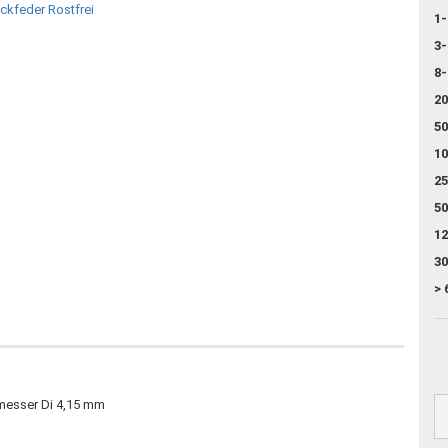
1-
3-
8-
20
50
10
25
50
12
30
> 
messer Di 4,15 mm