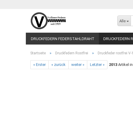
Alle
DRUCKFEDERN FEDERSTAHLDRAHT
DRUCKFEDERN R
»
»
Startseite
Druckfedern Rostfrei
Druckfeder rostfrei V
« Erster
« zurück
weiter »
Letzter »
2013
Artikel i