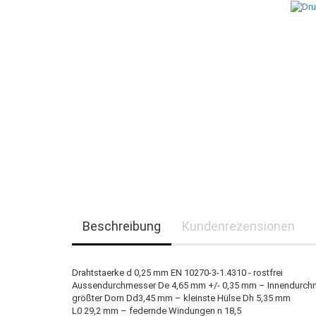
Beschreibung
Kundenrezensionen
Drahtstaerke d 0,25 mm EN 10270-3-1.4310 - rostfrei
Aussendurchmesser De 4,65 mm +/- 0,35 mm – Innendurch
größter Dorn Dd3,45 mm – kleinste Hülse Dh 5,35 mm
L0 29,2 mm – federnde Windungen n 18,5