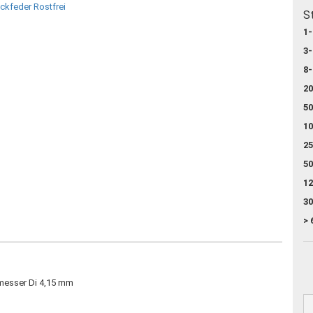
S
1-
3-
8-
20
50
10
25
50
12
30
> 
messer Di 4,15 mm