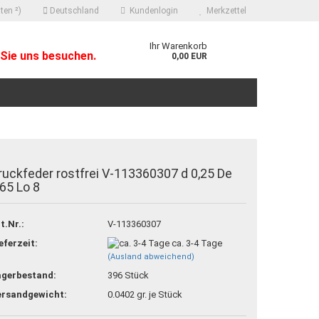
ten ²)
Deutschland
Kundenlogin
Merkzettel
Ihr Warenkorb
Sie uns besuchen.
0,00 EUR
ruckfeder rostfrei V-113360307 d 0,25 De
,65 Lo 8
 erstellen
t.Nr.:
V-113360307
ort vergessen?
eferzeit:
ca. 3-4 Tage
(Ausland abweichend)
agerbestand:
396
Stück
ersandgewicht:
0.0402
gr. je Stück