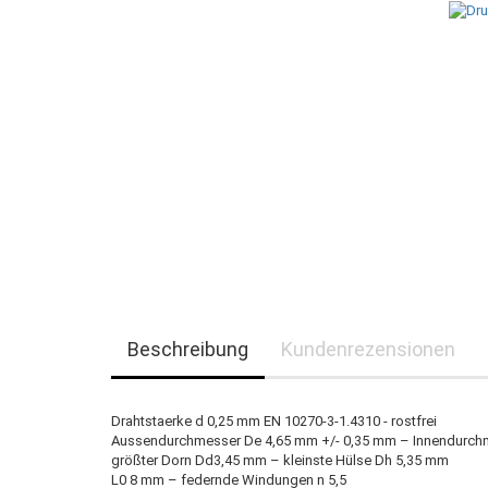
Beschreibung
Kundenrezensionen
Drahtstaerke d 0,25 mm EN 10270-3-1.4310 - rostfrei
Aussendurchmesser De 4,65 mm +/- 0,35 mm – Innendurch
größter Dorn Dd3,45 mm – kleinste Hülse Dh 5,35 mm
L0 8 mm – federnde Windungen n 5,5