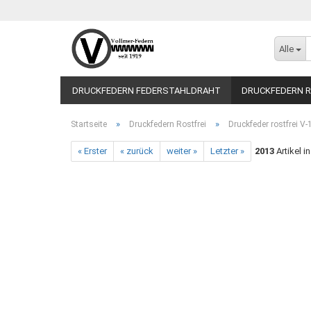
Alle
DRUCKFEDERN FEDERSTAHLDRAHT
DRUCKFEDERN R
»
»
Startseite
Druckfedern Rostfrei
Druckfeder rostfrei V
« Erster
« zurück
weiter »
Letzter »
2013
Artikel i