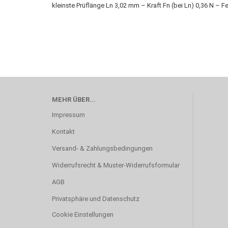
kleinste Prüflänge Ln 3,02 mm – Kraft Fn (bei Ln) 0,36 N – 
MEHR ÜBER...
Impressum
Kontakt
Versand- & Zahlungsbedingungen
Widerrufsrecht & Muster-Widerrufsformular
AGB
Privatsphäre und Datenschutz
Cookie Einstellungen