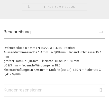
FRAGE ZUM PRODUKT
Beschreibung
Drahtstaerke d 0,2 mm EN 10270-3-1.4310 - rostfrei
Aussendurchmesser De 1,4 mm +/- 0,08 mm – Innendurchmesser Di 1
mm
größter Dorn Dd0,84 mm – kleinste Hülse Dh 1,56 mm
L0 9,3 mm – federnde Windungen n 18,5
kleinste Prüflänge Ln 4,96 mm – Kraft Fn (bei Ln) 1,89 N – Federrate C
0,437 N/mm
Kundenrezensionen