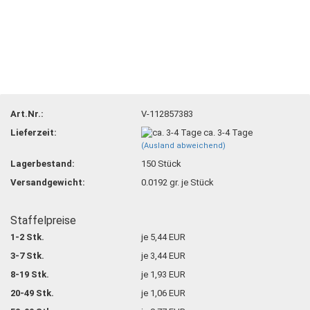
Art.Nr.:
V-112857383
Lieferzeit:
ca. 3-4 Tage
(Ausland abweichend)
Lagerbestand:
150
Stück
Versandgewicht:
0.0192
gr. je Stück
Staffelpreise
1-2 Stk.
je 5,44 EUR
3-7 Stk.
je 3,44 EUR
8-19 Stk.
je 1,93 EUR
20-49 Stk.
je 1,06 EUR