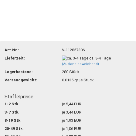
Art.Nr.:
V-112857306
Lieferzeit:
ca. 3-4 Tage
(Ausland abweichend)
Lagerbestand:
280
Stück
Versandgewicht:
0.0135
gr. je Stück
Staffelpreise
1-2 Stk.
je 5,44 EUR
3-7 Stk.
je 3,44 EUR
8-19 Stk.
je 1,93 EUR
20-49 Stk.
je 1,06 EUR