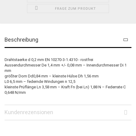
FRAGE ZUM PRODUKT
Beschreibung
Drahtstaerke d 0,2 mm EN 10270-3-1.4310 - rostfrei
Aussendurchmesser De 1,4 mm +/- 0,08 mm – Innendurchmesser Di 1
mm
größter Dorn Dd0,84 mm – kleinste Hülse Dh 1,56 mm
L0 6,5 mm – federnde Windungen n 12,5
kleinste Prüflänge Ln 3,58 mm – Kraft Fn (bei Ln) 1,88 N – Federrate C
0,648 N/mm
Kundenrezensionen