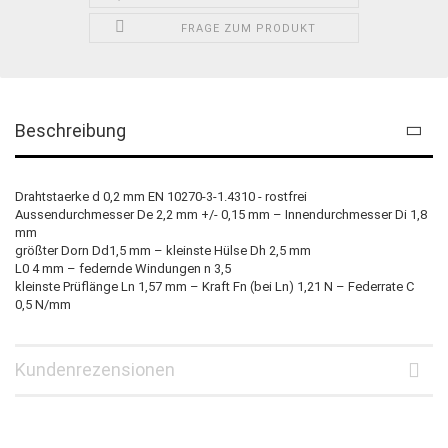
FRAGE ZUM PRODUKT
Beschreibung
Drahtstaerke d 0,2 mm EN 10270-3-1.4310 - rostfrei
Aussendurchmesser De 2,2 mm +/- 0,15 mm – Innendurchmesser Di 1,8
mm
größter Dorn Dd1,5 mm – kleinste Hülse Dh 2,5 mm
L0 4 mm – federnde Windungen n 3,5
kleinste Prüflänge Ln 1,57 mm – Kraft Fn (bei Ln) 1,21 N – Federrate C
0,5 N/mm
Kundenrezensionen