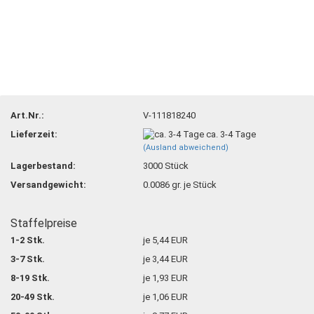
Art.Nr.:
V-111818240
Lieferzeit:
ca. 3-4 Tage
(Ausland abweichend)
Lagerbestand:
3000
Stück
Versandgewicht:
0.0086
gr. je Stück
Staffelpreise
1-2 Stk.
je 5,44 EUR
3-7 Stk.
je 3,44 EUR
8-19 Stk.
je 1,93 EUR
20-49 Stk.
je 1,06 EUR