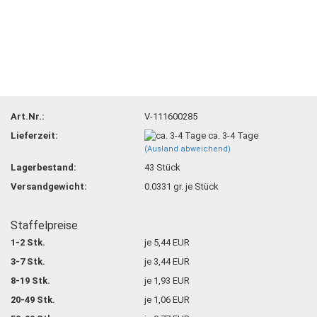
Art.Nr.:
V-111600285
Lieferzeit:
ca. 3-4 Tage
(Ausland abweichend)
Lagerbestand:
43
Stück
Versandgewicht:
0.0331
gr. je Stück
Staffelpreise
1-2 Stk.
je 5,44 EUR
3-7 Stk.
je 3,44 EUR
8-19 Stk.
je 1,93 EUR
20-49 Stk.
je 1,06 EUR