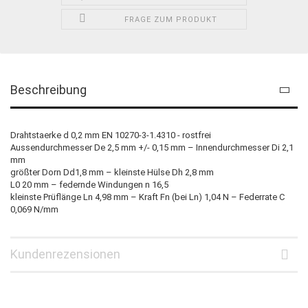
FRAGE ZUM PRODUKT
Beschreibung
Drahtstaerke d 0,2 mm EN 10270-3-1.4310 - rostfrei
Aussendurchmesser De 2,5 mm +/- 0,15 mm – Innendurchmesser Di 2,1
mm
größter Dorn Dd1,8 mm – kleinste Hülse Dh 2,8 mm
L0 20 mm – federnde Windungen n 16,5
kleinste Prüflänge Ln 4,98 mm – Kraft Fn (bei Ln) 1,04 N – Federrate C
0,069 N/mm
Kundenrezensionen