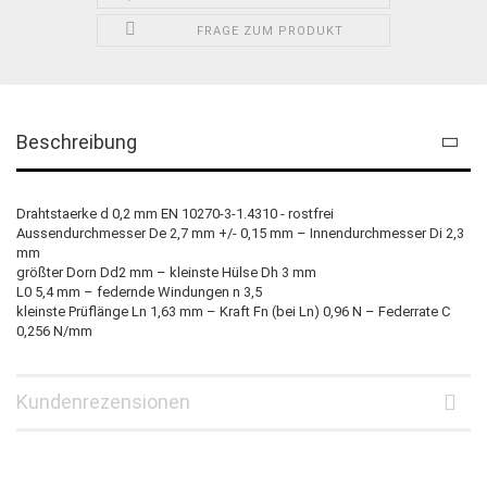
FRAGE ZUM PRODUKT
Beschreibung
Drahtstaerke d 0,2 mm EN 10270-3-1.4310 - rostfrei
Aussendurchmesser De 2,7 mm +/- 0,15 mm – Innendurchmesser Di 2,3
mm
größter Dorn Dd2 mm – kleinste Hülse Dh 3 mm
L0 5,4 mm – federnde Windungen n 3,5
kleinste Prüflänge Ln 1,63 mm – Kraft Fn (bei Ln) 0,96 N – Federrate C
0,256 N/mm
Kundenrezensionen