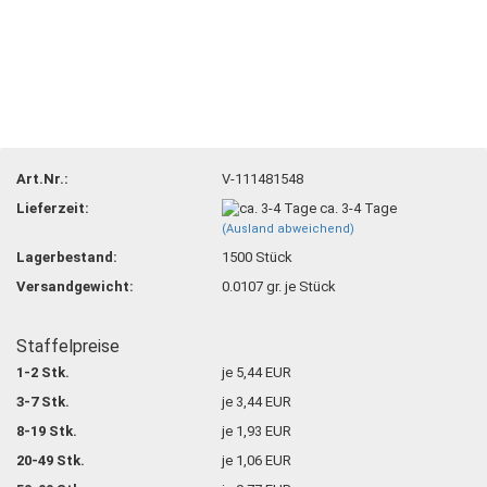
Art.Nr.:
V-111481548
Lieferzeit:
ca. 3-4 Tage
(Ausland abweichend)
Lagerbestand:
1500
Stück
Versandgewicht:
0.0107
gr. je Stück
Staffelpreise
1-2 Stk.
je 5,44 EUR
3-7 Stk.
je 3,44 EUR
8-19 Stk.
je 1,93 EUR
20-49 Stk.
je 1,06 EUR