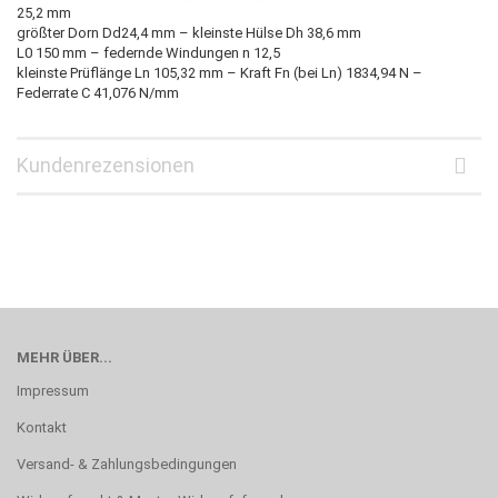
25,2 mm
größter Dorn Dd24,4 mm – kleinste Hülse Dh 38,6 mm
L0 150 mm – federnde Windungen n 12,5
kleinste Prüflänge Ln 105,32 mm – Kraft Fn (bei Ln) 1834,94 N –
Federrate C 41,076 N/mm
Kundenrezensionen
MEHR ÜBER...
Impressum
Kontakt
Versand- & Zahlungsbedingungen