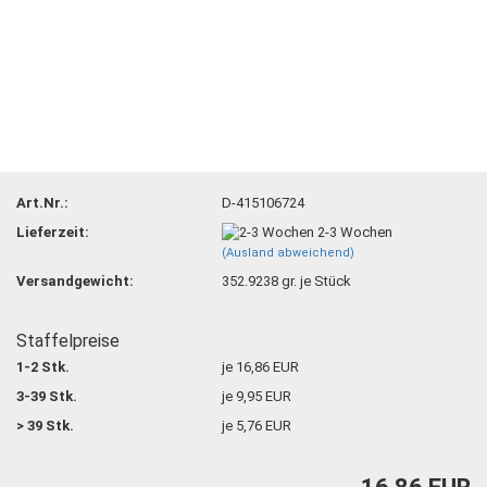
Art.Nr.:
D-415106724
Lieferzeit:
2-3 Wochen
(Ausland abweichend)
Versandgewicht:
352.9238
gr. je Stück
Staffelpreise
1-2 Stk.
je 16,86 EUR
3-39 Stk.
je 9,95 EUR
> 39 Stk.
je 5,76 EUR