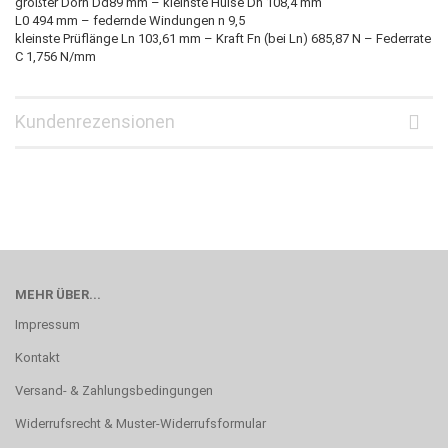
größter Dorn Dd89 mm – kleinste Hülse Dh 108,4 mm
L0 494 mm – federnde Windungen n 9,5
kleinste Prüflänge Ln 103,61 mm – Kraft Fn (bei Ln) 685,87 N – Federrate
C 1,756 N/mm
Kundenrezensionen
MEHR ÜBER...
Impressum
Kontakt
Versand- & Zahlungsbedingungen
Widerrufsrecht & Muster-Widerrufsformular