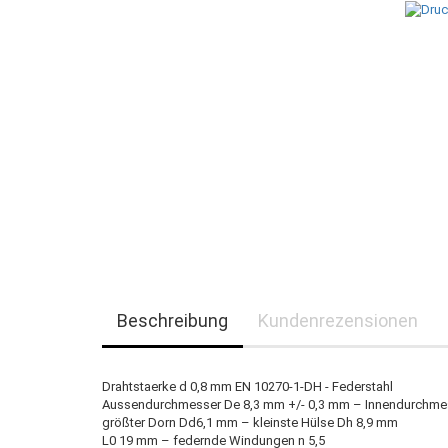
Beschreibung
Kundenrezensionen
Drahtstaerke d 0,8 mm EN 10270-1-DH - Federstahl
Aussendurchmesser De 8,3 mm +/- 0,3 mm – Innendurchme
größter Dorn Dd6,1 mm – kleinste Hülse Dh 8,9 mm
L0 19 mm – federnde Windungen n 5,5