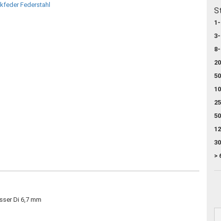
S
1-
3-
8-
20
50
10
25
50
12
30
> 
sser Di 6,7 mm