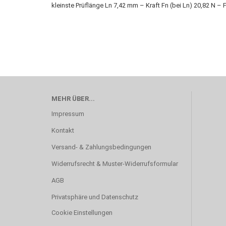
kleinste Prüflänge Ln 7,42 mm – Kraft Fn (bei Ln) 20,82 N –
MEHR ÜBER...
Impressum
Kontakt
Versand- & Zahlungsbedingungen
Widerrufsrecht & Muster-Widerrufsformular
AGB
Privatsphäre und Datenschutz
Cookie Einstellungen