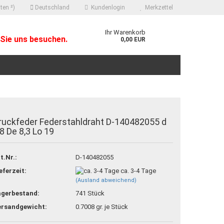
ten ²)
Deutschland
Kundenlogin
Merkzettel
Ihr Warenkorb
Sie uns besuchen.
0,00 EUR
ruckfeder Federstahldraht D-140482055 d
,8 De 8,3 Lo 19
 erstellen
t.Nr.:
D-140482055
ort vergessen?
eferzeit:
ca. 3-4 Tage
(Ausland abweichend)
agerbestand:
741
Stück
ersandgewicht:
0.7008
gr. je Stück