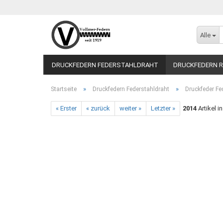
Alle
DRUCKFEDERN FEDERSTAHLDRAHT
DRUCKFEDERN R
»
»
Startseite
Druckfedern Federstahldraht
Druckfeder Fe
« Erster
« zurück
weiter »
Letzter »
2014
Artikel i