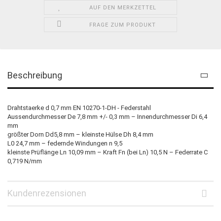
AUF DEN MERKZETTEL
FRAGE ZUM PRODUKT
Beschreibung
Drahtstaerke d 0,7 mm EN 10270-1-DH - Federstahl
Aussendurchmesser De 7,8 mm +/- 0,3 mm – Innendurchmesser Di 6,4
mm
größter Dorn Dd5,8 mm – kleinste Hülse Dh 8,4 mm
L0 24,7 mm – federnde Windungen n 9,5
kleinste Prüflänge Ln 10,09 mm – Kraft Fn (bei Ln) 10,5 N – Federrate C
0,719 N/mm
Kundenrezensionen