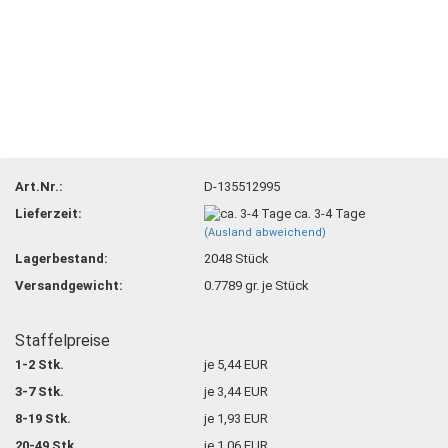
Art.Nr.:
D-135512995
Lieferzeit:
ca. 3-4 Tage
(Ausland abweichend)
Lagerbestand:
2048
Stück
Versandgewicht:
0.7789
gr. je Stück
Staffelpreise
1-2 Stk.
je 5,44 EUR
3-7 Stk.
je 3,44 EUR
8-19 Stk.
je 1,93 EUR
20-49 Stk.
je 1,06 EUR