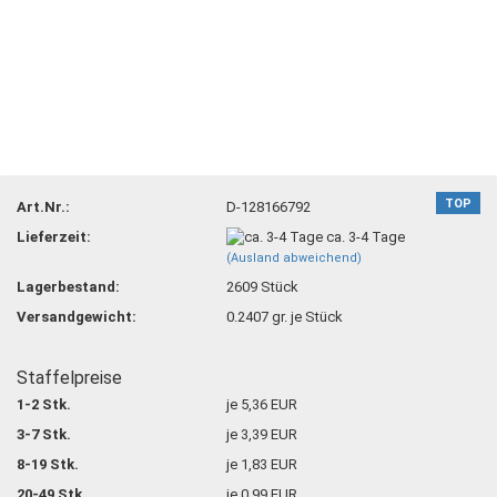
TOP
Art.Nr.:
D-128166792
Lieferzeit:
ca. 3-4 Tage
(Ausland abweichend)
Lagerbestand:
2609
Stück
Versandgewicht:
0.2407
gr. je Stück
Staffelpreise
1-2 Stk.
je 5,36 EUR
3-7 Stk.
je 3,39 EUR
8-19 Stk.
je 1,83 EUR
20-49 Stk.
je 0,99 EUR