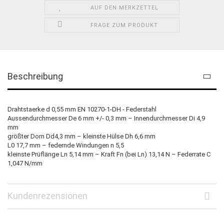
AUF DEN MERKZETTEL
FRAGE ZUM PRODUKT
Beschreibung
Drahtstaerke d 0,55 mm EN 10270-1-DH - Federstahl
Aussendurchmesser De 6 mm +/- 0,3 mm – Innendurchmesser Di 4,9
mm
größter Dorn Dd4,3 mm – kleinste Hülse Dh 6,6 mm
L0 17,7 mm – federnde Windungen n 5,5
kleinste Prüflänge Ln 5,14 mm – Kraft Fn (bei Ln) 13,14 N – Federrate C
1,047 N/mm
Kundenrezensionen