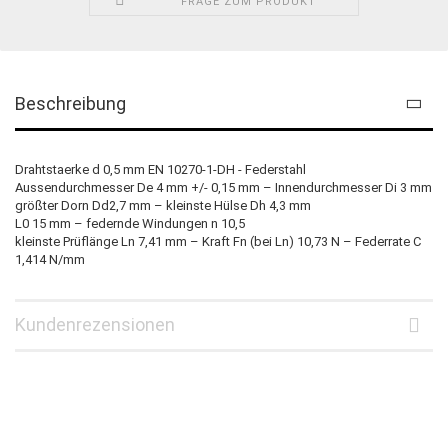
FRAGE ZUM PRODUKT
Beschreibung
Drahtstaerke d 0,5 mm EN 10270-1-DH - Federstahl
Aussendurchmesser De 4 mm +/- 0,15 mm – Innendurchmesser Di 3 mm
größter Dorn Dd2,7 mm – kleinste Hülse Dh 4,3 mm
L0 15 mm – federnde Windungen n 10,5
kleinste Prüflänge Ln 7,41 mm – Kraft Fn (bei Ln) 10,73 N – Federrate C
1,414 N/mm
Kundenrezensionen