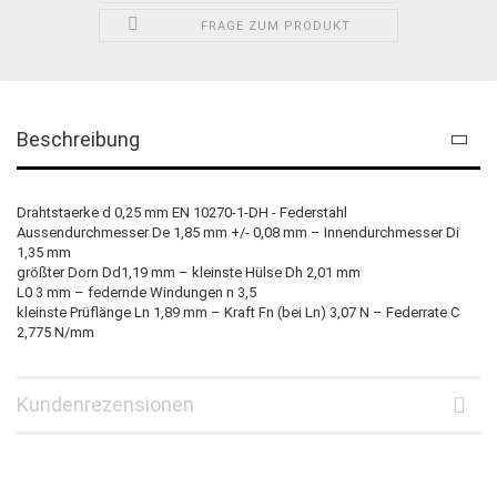
FRAGE ZUM PRODUKT
Beschreibung
Drahtstaerke d 0,25 mm EN 10270-1-DH - Federstahl
Aussendurchmesser De 1,85 mm +/- 0,08 mm – Innendurchmesser Di
1,35 mm
größter Dorn Dd1,19 mm – kleinste Hülse Dh 2,01 mm
L0 3 mm – federnde Windungen n 3,5
kleinste Prüflänge Ln 1,89 mm – Kraft Fn (bei Ln) 3,07 N – Federrate C
2,775 N/mm
Kundenrezensionen