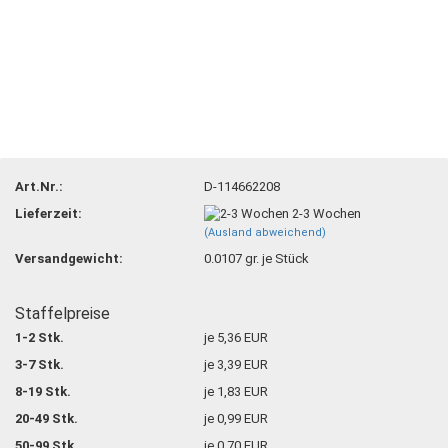
Art.Nr.:
D-114662208
Lieferzeit:
2-3 Wochen
(Ausland abweichend)
Versandgewicht:
0.0107
gr. je Stück
Staffelpreise
1-2 Stk.
je 5,36 EUR
3-7 Stk.
je 3,39 EUR
8-19 Stk.
je 1,83 EUR
20-49 Stk.
je 0,99 EUR
50-99 Stk.
je 0,70 EUR