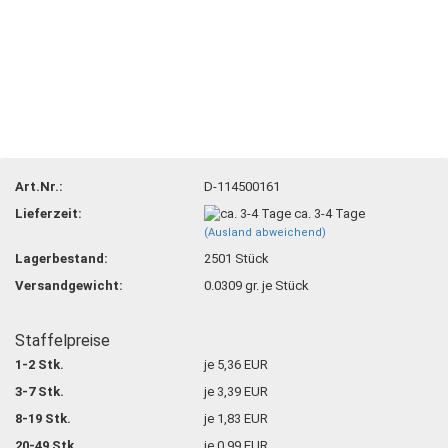
Art.Nr.:
D-114500161
Lieferzeit:
ca. 3-4 Tage
(Ausland abweichend)
Lagerbestand:
2501
Stück
Versandgewicht:
0.0309
gr. je Stück
Staffelpreise
1-2 Stk.
je 5,36 EUR
3-7 Stk.
je 3,39 EUR
8-19 Stk.
je 1,83 EUR
20-49 Stk.
je 0,99 EUR