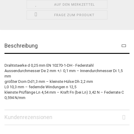
AUF DEN MERKZETTEL
FRAGE ZUM PRODUKT
Beschreibung
Drahtstaerke d 0,25 mm EN 10270-1-DH - Federstahl
Aussendurchmesser De 2 mm +/- 0,1 mm – Innendurchmesser Di 1,5
mm
größter Dorn Dd1,3 mm – kleinste Hülse Dh 2,2 mm
L0 10,3 mm – federnde Windungen n 12,5
kleinste Prüflänge Ln 4,54 mm – Kraft Fn (bei Ln) 3,42 N – Federrate C
0,594 N/mm
Kundenrezensionen