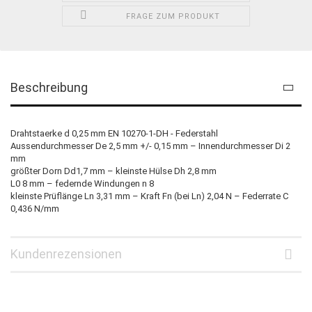
FRAGE ZUM PRODUKT
Beschreibung
Drahtstaerke d 0,25 mm EN 10270-1-DH - Federstahl
Aussendurchmesser De 2,5 mm +/- 0,15 mm – Innendurchmesser Di 2
mm
größter Dorn Dd1,7 mm – kleinste Hülse Dh 2,8 mm
L0 8 mm – federnde Windungen n 8
kleinste Prüflänge Ln 3,31 mm – Kraft Fn (bei Ln) 2,04 N – Federrate C
0,436 N/mm
Kundenrezensionen