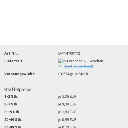
Art.Nr.:
D-114100112
Lieferzeit:
2-3 Wochen
(Ausland abweichend)
Versandgewicht:
0.0274
gr. je Stück
Staffelpreise
1-2 Stk.
je 5,36 EUR
3-7 Stk.
je 3,39 EUR
8-19 Stk.
je 1,83 EUR
20-49 Stk.
je 0,99 EUR
50-99 Stk.
je 0,70 EUR