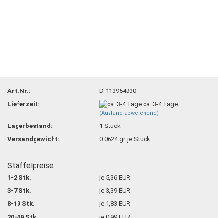
Art.Nr.:
D-113954830
Lieferzeit:
ca. 3-4 Tage
(Ausland abweichend)
Lagerbestand:
1
Stück
Versandgewicht:
0.0624
gr. je Stück
Staffelpreise
1-2 Stk.
je 5,36 EUR
3-7 Stk.
je 3,39 EUR
8-19 Stk.
je 1,83 EUR
20-49 Stk.
je 0,99 EUR