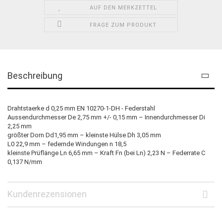
AUF DEN MERKZETTEL
FRAGE ZUM PRODUKT
Beschreibung
Drahtstaerke d 0,25 mm EN 10270-1-DH - Federstahl
Aussendurchmesser De 2,75 mm +/- 0,15 mm – Innendurchmesser Di
2,25 mm
größter Dorn Dd1,95 mm – kleinste Hülse Dh 3,05 mm
L0 22,9 mm – federnde Windungen n 18,5
kleinste Prüflänge Ln 6,65 mm – Kraft Fn (bei Ln) 2,23 N – Federrate C
0,137 N/mm
Kundenrezensionen