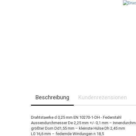
Beschreibung
Kundenrezensionen
Drahtstaerke d 0,25 mm EN 10270-1-DH - Federstahl
Aussendurchmesser De 2,25 mm +/- 0,1 mm – Innendurchm
größter Dorn Dd1,55 mm – kleinste Hülse Dh 2,45 mm
L0 16,6 mm – federnde Windungen n 18,5