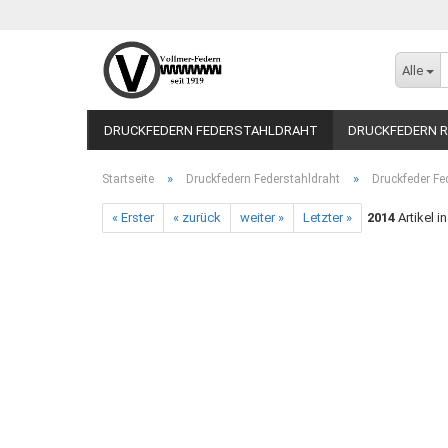
Alle
DRUCKFEDERN FEDERSTAHLDRAHT
DRUCKFEDERN R
»
»
Startseite
Druckfedern Federstahldraht
Druckfeder Fe
« Erster
« zurück
weiter »
Letzter »
2014
Artikel i