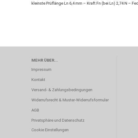
kleinste Prüflänge Ln 6,4 mm – Kraft Fn (bei Ln) 2,74 N – F
MEHR ÜBER...
Impressum
Kontakt
Versand- & Zahlungsbedingungen
Widerrufsrecht & Muster-Widerrufsformular
AGB
Privatsphäre und Datenschutz
Cookie Einstellungen