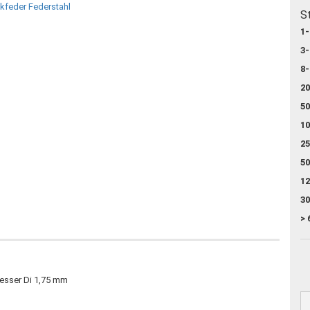
S
1-
3-
8-
20
50
10
25
50
12
30
> 
esser Di 1,75 mm