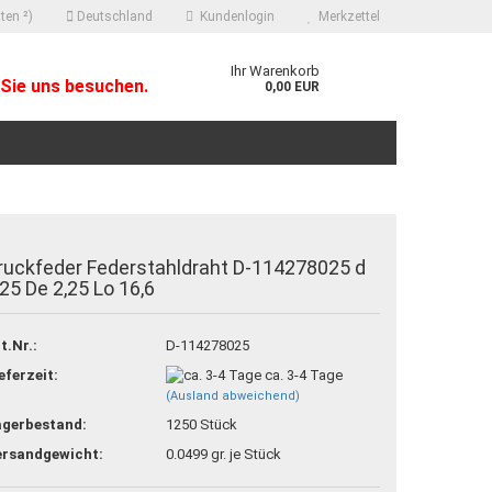
ten ²)
Deutschland
Kundenlogin
Merkzettel
Ihr Warenkorb
Sie uns besuchen.
0,00 EUR
ruckfeder Federstahldraht D-114278025 d
,25 De 2,25 Lo 16,6
 erstellen
t.Nr.:
D-114278025
ort vergessen?
eferzeit:
ca. 3-4 Tage
(Ausland abweichend)
agerbestand:
1250
Stück
ersandgewicht:
0.0499
gr. je Stück